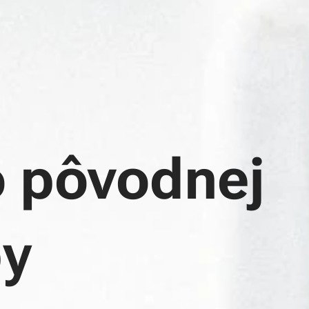
o pôvodnej
by