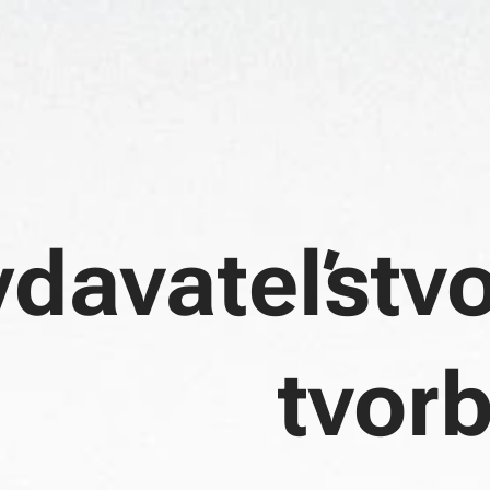
davateľstv
tvor