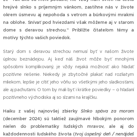
hrejivé slnko s príjemným vánkom, zastihne nás v živote
okrem úsmevu aj nepohoda s vetrom a búrkovými mrakmi
na oblohe. Snívať pod hviezdami však môžeme aj v starom
dome s deravou strechou." Priblížte čitateľom témy a
motívy týchto vašich poviedok.
Starý dom s deravou strechou nemusí byť v našom živote
úplnou beznádejou. Aj keď náš život môže byť mnohými
spôsobmi komplikovaný, je vždy nejaká možnosť ako hľadať
pozitívne riešenie. Niekedy je zbytočné plakať nad rozliatym
mliekom, lepšie je cítiť jeho vôňu so všetkými jeho sladkosťami,
ale aj pachuťami. O tom by mali byť i krátke poviedky – o hľadaní
pozitívneho východiska aj so slzami na krajíčku.
Haiku z vašej najnovšej zbierky
Slnko spáva za morom
(december 2024) sú taktiež zaujímavé hlbokým ponorom
nielen do problematiky ľudských mravov, ale aj do
každodennosti ľudského života (
tvoj úspešný deň / nenájdeš