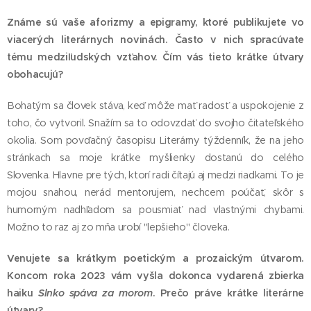
Známe sú vaše aforizmy a epigramy, ktoré publikujete vo
viacerých literárnych novinách. Často v nich spracúvate
tému medziľudských vzťahov. Čím vás tieto krátke útvary
obohacujú?
Bohatým sa človek stáva, keď môže mať radosť a uspokojenie z
toho, čo vytvoril. Snažím sa to odovzdať do svojho čitateľského
okolia. Som povďačný časopisu Literárny týždenník, že na jeho
stránkach sa moje krátke myšlienky dostanú do celého
Slovenka. Hlavne pre tých, ktorí radi čítajú aj medzi riadkami. To je
mojou snahou, nerád mentorujem, nechcem poúčať, skôr s
humorným nadhľadom sa pousmiať nad vlastnými chybami.
Možno to raz aj zo mňa urobí "lepšieho" človeka.
Venujete sa krátkym poetickým a prozaickým útvarom.
Koncom roka 2023 vám vyšla dokonca vydarená zbierka
haiku
Slnko spáva za morom
. Prečo práve krátke literárne
útvary?