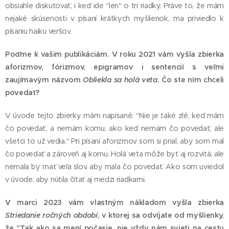
obsiahle diskutovať, i keď ide "len" o tri riadky. Práve to, že mám
nejaké skúsenosti v písaní krátkych myšlienok, ma priviedlo k
písaniu haiku veršov.
Poďme k vašim publikáciám. V roku 2021 vám vyšla zbierka
aforizmov, fórizmov, epigramov i sentencií s veľmi
zaujímavým názvom
Obliekla sa holá veta
. Čo ste ním chceli
povedať?
V úvode tejto zbierky mám napísané: "Nie je také zlé, keď mám
čo povedať, a nemám komu, ako keď nemám čo povedať, ale
všetci to už vedia." Pri písaní aforizmov som si prial, aby som mal
čo povedať a zároveň aj komu. Holá veta môže byť aj rozvitá, ale
nemala by mať veľa slov, aby mala čo povedať. Ako som uviedol
v úvode, aby nútila čítať aj medzi riadkami.
V marci 2023 vám vlastným nákladom vyšla zbierka
Striedanie ročných období
, v ktorej sa odvíjate od myšlienky,
že "Tak ako sa mení počasie, nie vždy nám svieti na cestu