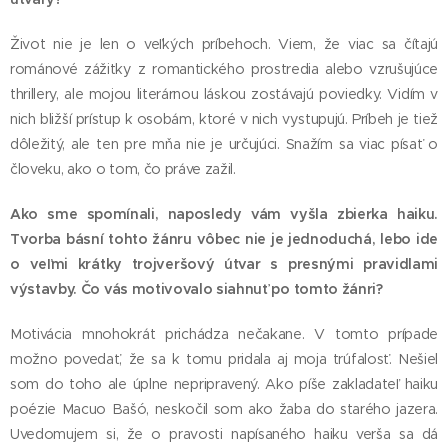
Život nie je len o veľkých príbehoch. Viem, že viac sa čítajú
románové zážitky z romantického prostredia alebo vzrušujúce
thrillery, ale mojou literárnou láskou zostávajú poviedky. Vidím v
nich bližší prístup k osobám, ktoré v nich vystupujú. Príbeh je tiež
dôležitý, ale ten pre mňa nie je určujúci. Snažím sa viac písať o
človeku, ako o tom, čo práve zažil.
Ako sme spomínali, naposledy vám vyšla zbierka haiku.
Tvorba básní tohto žánru vôbec nie je jednoduchá, lebo ide
o veľmi krátky trojveršový útvar s presnými pravidlami
výstavby. Čo vás motivovalo siahnuť po tomto žánri?
Motivácia mnohokrát prichádza nečakane. V tomto prípade
možno povedať, že sa k tomu pridala aj moja trúfalosť. Nešiel
som do toho ale úplne nepripravený. Ako píše zakladateľ haiku
poézie Macuo Bašó, neskočil som ako žaba do starého jazera.
Uvedomujem si, že o pravosti napísaného haiku verša sa dá