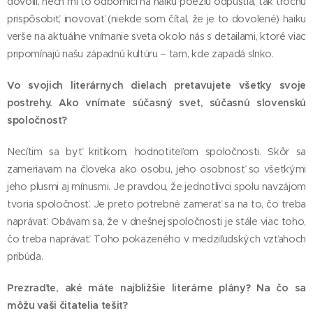
dovolil, nech mi to odborníci na haiku poéziu odpustia, tak trochu
prispôsobiť, inovovať (niekde som čítal, že je to dovolené) haiku
verše na aktuálne vnímanie sveta okolo nás s detailami, ktoré viac
pripomínajú našu západnú kultúru – tam, kde zapadá slnko.
Vo svojich literárnych dielach pretavujete všetky svoje
postrehy. Ako vnímate súčasný svet, súčasnú slovenskú
spoločnosť?
Necítim sa byť kritikom, hodnotiteľom spoločnosti. Skôr sa
zameriavam na človeka ako osobu, jeho osobnosť so všetkými
jeho plusmi aj mínusmi. Je pravdou, že jednotlivci spolu navzájom
tvoria spoločnosť. Je preto potrebné zamerať sa na to, čo treba
naprávať. Obávam sa, že v dnešnej spoločnosti je stále viac toho,
čo treba naprávať. Toho pokazeného v medziľudských vzťahoch
pribúda.
Prezraďte, aké máte najbližšie literárne plány? Na čo sa
môžu vaši čitatelia tešiť?