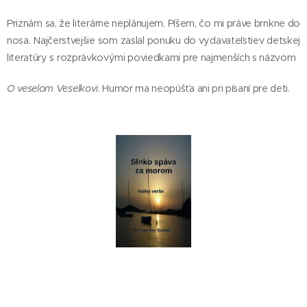
Priznám sa, že literárne neplánujem. Píšem, čo mi práve brnkne do
nosa. Najčerstvejšie som zaslal ponuku do vydavateľstiev detskej
literatúry s rozprávkovými poviedkami pre najmenších s názvom
O veselom Veselkovi
. Humor ma neopúšťa ani pri písaní pre deti.