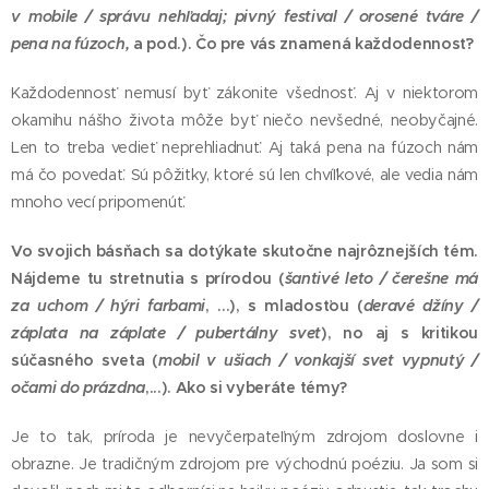
v mobile / správu nehľadaj; pivný festival / orosené tváre /
pena na fúzoch,
a pod.). Čo pre vás znamená každodennosť?
Každodennosť nemusí byť zákonite všednosť. Aj v niektorom
okamihu nášho života môže byť niečo nevšedné, neobyčajné.
Len to treba vedieť neprehliadnuť. Aj taká pena na fúzoch nám
má čo povedať. Sú pôžitky, ktoré sú len chvíľkové, ale vedia nám
mnoho vecí pripomenúť.
Vo svojich básňach sa dotýkate skutočne najrôznejších tém.
Nájdeme tu stretnutia s prírodou (
šantivé leto / čerešne má
za uchom / hýri farbami
, ...), s mladosťou (
deravé džíny /
záplata na záplate / pubertálny svet
), no aj s kritikou
súčasného sveta (
mobil v ušiach / vonkajší svet vypnutý /
očami do prázdna
,...). Ako si vyberáte témy?
Je to tak, príroda je nevyčerpateľným zdrojom doslovne i
obrazne. Je tradičným zdrojom pre východnú poéziu. Ja som si