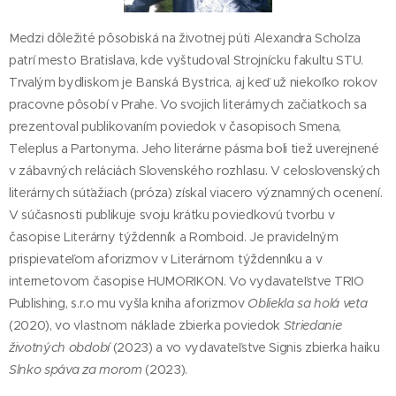
Medzi dôležité pôsobiská na životnej púti Alexandra Scholza
patrí mesto Bratislava, kde vyštudoval Strojnícku fakultu STU.
Trvalým bydliskom je Banská Bystrica, aj keď už niekoľko rokov
pracovne pôsobí v Prahe. Vo svojich literárnych začiatkoch sa
prezentoval publikovaním poviedok v časopisoch Smena,
Teleplus a Partonyma. Jeho literárne pásma boli tiež uverejnené
v zábavných reláciách Slovenského rozhlasu. V celoslovenských
literárnych súťažiach (próza) získal viacero významných ocenení.
V súčasnosti publikuje svoju krátku poviedkovú tvorbu v
časopise Literárny týždenník a Romboid. Je pravidelným
prispievateľom aforizmov v Literárnom týždenníku a v
internetovom časopise HUMORIKON. Vo vydavateľstve TRIO
Publishing, s.r.o mu vyšla kniha aforizmov
Obliekla sa holá veta
(2020), vo vlastnom náklade zbierka poviedok
Striedanie
životných období
(2023) a vo vydavateľstve Signis zbierka haiku
Slnko spáva za morom
(2023).