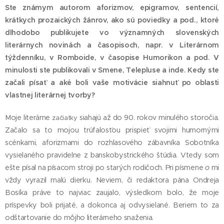
Ste známym autorom aforizmov, epigramov, sentencií,
krátkych prozaických žánrov, ako sú poviedky a pod., ktoré
dlhodobo publikujete vo významných slovenských
literárnych novinách a časopisoch, napr. v Literárnom
týždenníku, v Romboide, v časopise Humorikon a pod. V
minulosti ste publikovali v Smene, Telepluse a inde. Kedy ste
začali písať a aké boli vaše motivácie siahnuť po oblasti
vlastnej literárnej tvorby?
Moje literárne
siahajú až do 90. rokov minulého storočia.
začiatky
Začalo sa to mojou trúfalosťou prispieť svojimi humornými
scénkami, aforizmami do rozhlasového zábavníka Sobotníka
vysielaného pravidelne z banskobystrického štúdia. Vtedy som
ešte písal na písacom stroji po starých rodičoch. Pri písmene
o
mi
vždy vyrazil malú dierku. Neviem, či redaktora pána Ondreja
Bosíka práve to najviac zaujalo, výsledkom bolo, že moje
príspevky boli prijaté, a dokonca aj odvysielané. Beriem to za
odštartovanie do môjho literárneho snaženia.