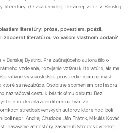
literatúry (O akademickej literárnej vede v Banskej
lastiam literatúry: próze, povestiam, poézii,
čali zaoberať literatúrou vo vašom vlastnom podaní?
v Banskej Bystrici. Pre začínajúceho autora išlo o
rneho vzdelania, rozvíjanie vzťahu k literatúre, ale ma
 inšpiratívne vysokoškolské prostredie, mám na mysli
 na ktoré sa nezabúda. Osobitne spomeniem profesora
iamo naznačoval cestu k básnickému debutu. Bez
rica mi ukázala aj inú literárnu tvár. Za
rníkoch stredoslovenských autorov, ktoré hoci boli
mi boli napr. Andrej Chudoba, Ján Frátrik, Mikuláš Kováč
sti: nasávanie atmosféry zasadnutí Stredoslovenskej