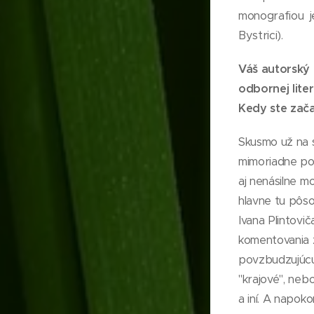
monografiou j
Bystrici).
Váš autorský 
odbornej lite
Kedy ste začal
Skusmo už na s
mimoriadne pod
aj nenásilne m
hlavne tu pôs
Ivana Plintovi
komentovania z
povzbudzujúcu
"krajové", neb
a iní. A napok