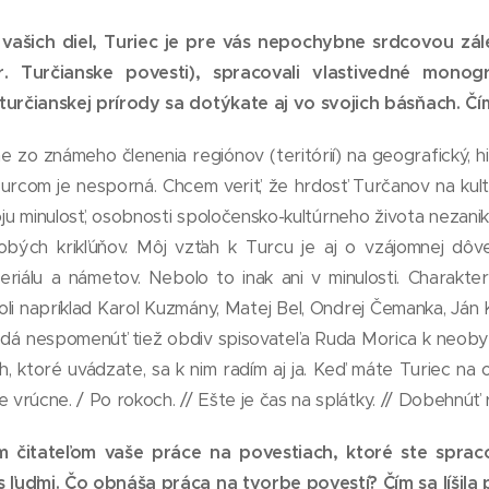
vašich diel, Turiec je pre vás nepochybne srdcovou zálež
r. Turčianske povesti), spracovali vlastivedné monog
turčianskej prírody sa dotýkate aj vo svojich básňach. Čím
zo známeho členenia regiónov (teritórií) na geografický, hi
 Turcom je nesporná. Chcem veriť, že hrdosť Turčanov na kul
ju minulosť, osobnosti spoločensko-kultúrneho života nezani
obých krikľúňov. Môj vzťah k Turcu je aj o vzájomnej dôv
riálu a námetov. Nebolo to inak ani v minulosti. Charakt
oli napríklad Karol Kuzmány, Matej Bel, Ondrej Čemanka, Ján Ko
nedá nespomenúť tiež obdiv spisovateľa Ruda Morica k neobyč
h, ktoré uvádzate, sa k nim radím aj ja. Keď máte Turiec n
 je vrúcne. / Po rokoch. // Ešte je čas na splátky. // Dobehnúť
im čitateľom vaše práce na povestiach, ktoré ste spraco
 ľuďmi. Čo obnáša práca na tvorbe povestí? Čím sa líšila p