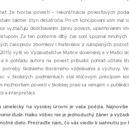
nať, že tvorba povestí – rekonštrukcia povesťových podaní
ostiam takmer štyri desaťročia. Pri ich koncipovaní som mal 
sa vyznačujú dodržiavaním žánru povesti, uplatňovaním vho
prístupom. Za ten pomerne dlhý čas som spoznal mnohých i
ch časopisov, zborníkov i materiálov z rukopisných pozosta
2015) vyšli vo Vydavateľstve Matice slovenskej a v Matici sl
 a k pohľadu autora na povesť pribudol pohľad učiteľa lite
e potreby školského literárneho vzdelávania a výchovy. V
ec v školských podmienkach stal kľúčovým princípom komu
 možnostiam povesti v školskej praxi sa venujem v publikáci
ii a interpretácii.
a umelecky na vysokej úrovni je vaša poézia. Najnovšie
vanie duše
. Haiku vôbec nie je jednoduchý žáner a vyžad
otné dielo. Prezraďte nám, čo vás viedlo k siahnutiu po h