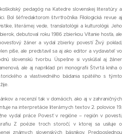
okoškolský pedagóg na Katedre slovenskej literatúry a
ici. Bol šéfredaktorom štvrťročníka Filologická revue aj
ike, literárnej vede, translatológii a kulturológii. Jeho
zbierok, debutoval roku 1986 zbierkou Vítanie hosťa, ale
 povesťový žáner a vydal zbierky povestí Živý poklad,
elen píše, ale predstavil sa aj ako editor a vydavateľ vo
nú slovenskú tvorbu. Úspešne si vyskúšal aj žáner
amenová, ale aj napríklad pri monografii Štvrtá kniha o
storického a vlastivedného bádania spätého s týmto
ije.
lánkov a recenzií tak v domácich, ako aj v zahraničných
tuje na interpretácie literárnych textov 2. polovice 19.
Knižne vydal práce Povesť v regióne – región v povesti,
afiu Z poézie troch storočí, v ktorej sa usiluje o
menej známych slovenských básnikov. Predposlednou