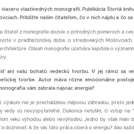
aj viacero vlastivedných monografií. Publikácia Štvrtá k
vciach. Priblížte našim čitateľom, čo v nich nájdu a čo sa
a čitateľ z monografie dozvie o prírodných pomeroch a ce
ivote v predhistorickej dobe, o stredovekých Mošovciach, 
 architektúre. Obsah monografie uzatvára kapitola o významn
úry.
ť ani vašu bohatú vedeckú tvorbu. V jej rámci sa ven
oetickej tvorbe. Autor máva rôzne emocionálne postoje
 monografia vám zabrala najviac energie?
ý výskum nie je prechádzkou májovou záhradou, preto jed
nej vedy sú nevyspytateľné. Dokonca netuším, či vstup na 
relom veku výhodou alebo nevýhodou. Jedno by však malo b
ť a dozrievať. A že vás táto práca oberá o energiu? Ako každá