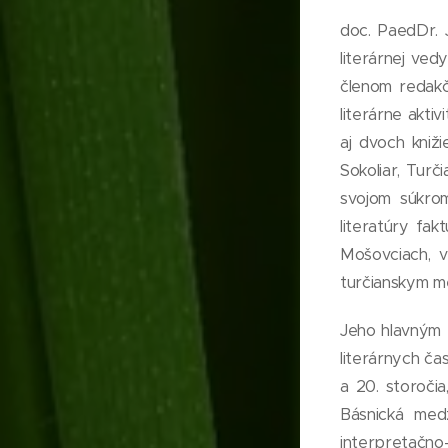
doc. PaedDr. J
literárnej ved
členom redakčn
literárne akti
aj dvoch kniž
Sokoliar, Turč
svojom súkro
literatúry fak
Mošovciach, v
turčianskym me
Jeho hlavným z
literárnych ča
a 20. storočia
Básnická medz
interpretačn