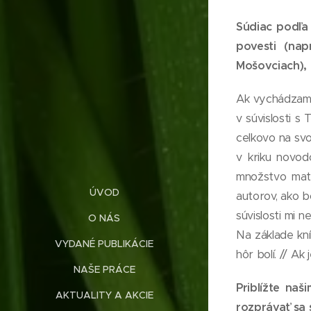
Súdiac podľa 
povesti (nap
Mošovciach), 
Ak vychádzame 
v súvislosti s
celkovo na svo
v kriku novod
množstvo mate
ÚVOD
autorov, ako b
súvislosti mi 
O NÁS
Na základe kní
VYDANÉ PUBLIKÁCIE
hôr bolí. // Ak
NAŠE PRÁCE
Priblížte naš
AKTUALITY A AKCIE
rozprávať sa s