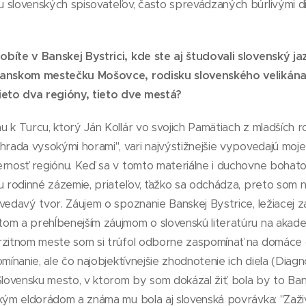
slovenských spisovateľov, často sprevádzaných búrlivými dis
íte v Banskej Bystrici, kde ste aj študovali slovenský jaz
ianskom mestečku Mošovce, rodisku slovenského velikána
ieto dva regióny, tieto dve mestá?
 k Turcu, ktorý Ján Kollár vo svojich Pamätiach z mladších 
hrada vysokými horami", vari najvýstižnejšie vypovedajú moje
rnosť regiónu. Keď sa v tomto materiálne i duchovne bohatom
u rodinné zázemie, priateľov, ťažko sa odchádza, preto som ne
vedavý tvor. Záujem o spoznanie Banskej Bystrice, ležiacej za
om a prehĺbenejším záujmom o slovenskú literatúru na akad
zitnom meste som si trúfol odborne zaspomínať na domáce oso
omínanie, ale čo najobjektívnejšie zhodnotenie ich diela (Diag
Slovensku mesto, v ktorom by som dokázal žiť, bola by to Ba
kým eldorádom a známa mu bola aj slovenská povrávka: "Zaživa 