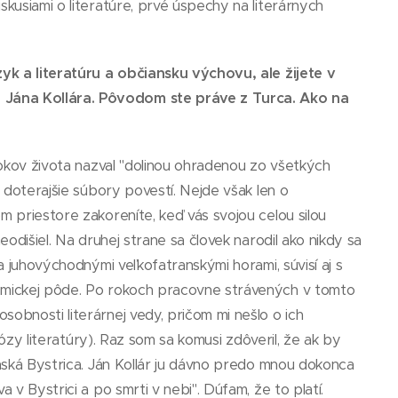
kusiami o literatúre, prvé úspechy na literárnych
yk a literatúru a občiansku výchovu, ale žijete v
 Jána Kollára. Pôvodom ste práve z Turca. Ako na
rokov života nazval "dolinou ohradenou zo všetkých
 doterajšie súbory povestí. Nejde však len o
 priestore zakoreníte, keď vás svojou celou silou
odišiel. Na druhej strane sa človek narodil ako nikdy sa
 juhovýchodnými veľkofatranskými horami, súvisí aj s
emickej pôde. Po rokoch pracovne strávených v tomto
bnosti literárnej vedy, pričom mi nešlo o ich
nózy literatúry). Raz som sa komusi zdôveril, že ak by
nská Bystrica. Ján Kollár ju dávno predo mnou dokonca
v Bystrici a po smrti v nebi". Dúfam, že to platí.