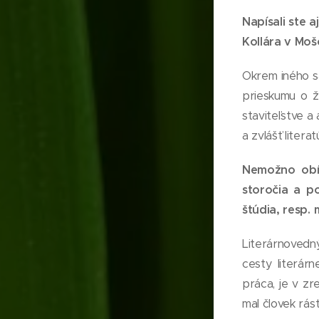
Napísali ste 
Kollára v Mošo
Okrem iného s
prieskumu o ž
staviteľstve a
a zvlášť literat
Nemožno obís
storočia a p
štúdia, resp.
Literárnovedn
cesty literár
práca, je v z
mal človek rás