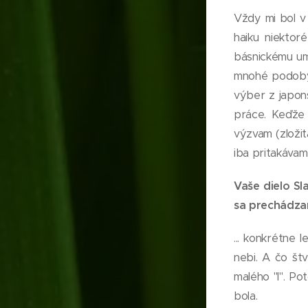
Vždy mi bol v 
haiku niektor
básnickému ume
mnohé podoby 
výber z japons
práce. Keďže 
výzvam (zložit
iba pritakávam
Vaše dielo Sl
sa prechádzam
... konkrétne 
nebi. A čo št
malého "l". Po
bola.