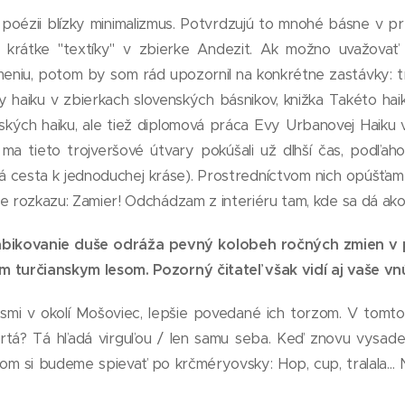
poézii blízky minimalizmus. Potvrdzujú to mnohé básne v pr
é krátke "textíky" v zbierke Andezit. Ak možno uvažova
niu, potom by som rád upozornil na konkrétne zastávky: trad
haiku v zbierkach slovenských básnikov, knižka Takéto haik
kých haiku, ale tiež diplomová práca Evy Urbanovej Haiku v
ma tieto trojveršové útvary pokúšali už dlhší čas, podľaho
á cesta k jednoduchej kráse). Prostredníctvom nich opúšťam 
e rozkazu: Zamier! Odchádzam z interiéru tam, kde sa dá ako-ta
abikovanie duše odráža pevný kolobeh ročných zmien v pr
 turčianskym lesom. Pozorný čitateľ však vidí aj vaše vnú
lesmi v okolí Mošoviec, lepšie povedané ich torzom. V tomt
vrtá? Tá hľadá virguľou / len samu seba. Keď znovu vysad
tom si budeme spievať po krčméryovsky: Hop, cup, tralala...