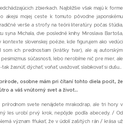
edchádzajúcich zbierkach. Najbližšie však majú k forme
ť o akejsi mojej ceste k tomuto pôvodne japonskému
ičné verše a strofy na teórii literatúry počas štúdia,
u syna Michala, dve posledné knihy Miroslava Bartoša,
 kontexte slovenskej poézie, kde figurujem ako vedúci
l som ich prednostiam (krátky tvar), ale aj autorským
pesimizmus súčasnosti, lebo nerobíme nič pre mier, ale
k žasnúť, dýchať, voňať, uvažovať, slabikovať si dušu...
írode, osobne mám pri čítaní tohto diela pocit, že
tro a váš vnútorný svet a život...
o prírodnom svete nenájdete mrakodrap, ale tri hory v
ený les urobí prvý krok, nepôjde podľa abecedy. / Od
 Nemá význam fňukať, že v údolí zašitých rán / krása už