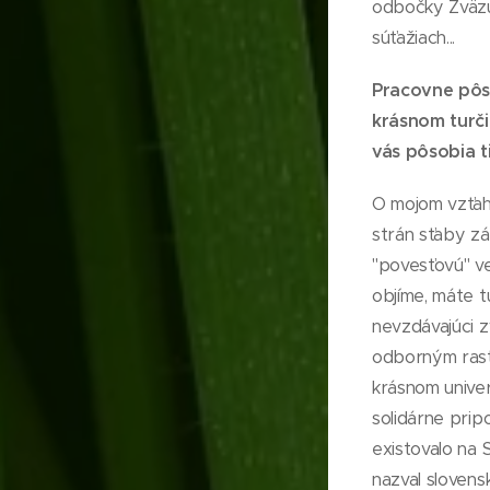
odbočky Zväzu 
súťažiach...
Pracovne pôsob
krásnom turč
vás pôsobia t
O mojom vzťahu
strán sťaby zá
"povesťovú" ve
objíme, máte t
nevzdávajúci z
odborným rast
krásnom univer
solidárne prip
existovalo na 
nazval slovens