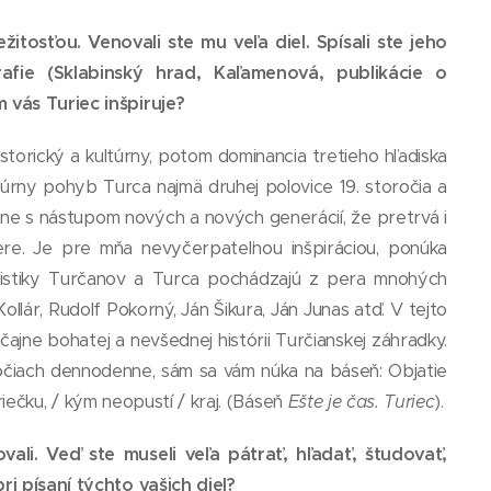
itosťou. Venovali ste mu veľa diel. Spísali ste jeho
rafie (Sklabinský hrad, Kaľamenová, publikácie o
 vás Turiec inšpiruje?
storický a kultúrny, potom dominancia tretieho hľadiska
túrny pohyb Turca najmä druhej polovice 19. storočia a
kne s nástupom nových a nových generácií, že pretrvá i
ere. Je pre mňa nevyčerpateľnou inšpiráciou, ponúka
eristiky Turčanov a Turca pochádzajú z pera mnohých
llár, Rudolf Pokorný, Ján Šikura, Ján Junas atď. V tejto
ajne bohatej a nevšednej histórii Turčianskej záhradky.
a očiach dennodenne, sám sa vám núka na báseň: Objatie
 riečku, / kým neopustí / kraj. (Báseň
Ešte je čas. Turiec
).
vali. Veď ste museli veľa pátrať, hľadať, študovať,
ri písaní týchto vašich diel?