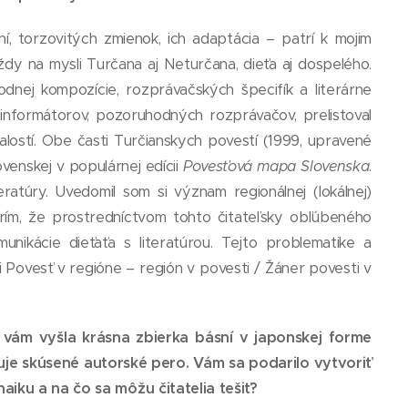
, torzovitých zmienok, ich adaptácia – patrí k mojim
vždy na mysli Turčana aj Neturčana, dieťa aj dospelého.
dnej kompozície, rozprávačských špecifík a literárne
nformátorov, pozoruhodných rozprávačov, prelistoval
lostí. Obe časti Turčianskych povestí (1999, upravené
ovenskej v populárnej edícii
Povesťová mapa Slovenska
.
ratúry. Uvedomil som si význam regionálnej (lokálnej)
erím, že prostredníctvom tohto čitateľsky obľúbeného
nikácie dieťaťa s literatúrou. Tejto problematike a
i Povesť v regióne – región v povesti / Žáner povesti v
 vám vyšla krásna zbierka básní v japonskej forme
uje skúsené autorské pero. Vám sa podarilo vytvoriť
aiku a na čo sa môžu čitatelia tešiť?