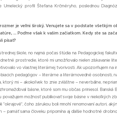
e Umelecký profil Štefana Krčméryho, poslednou Diagnózy 
rozmer je veľmi široký. Venujete sa v podstate všetkým ob
ratúre, ... Poďme však k vašim začiatkom. Kedy ste sa za
i písať?
trednej škole, no najmä počas štúdia na Pedagogickej fakulte 
netné prostredie, ktoré mi umožňovalo nielen získavanie literá
otivovalo vo vlastnej literárnej tvorivosti. Ak upozorňujem na
obiacich pedagógov – literárne a literárnovedné osobnosti,
ča, ktorý mi – akokoľvek to znie zvláštne – neverbálne, nepr
hromažďoval básne, ktoré som mu občas priniesol. Banská Byst
 považujem možnosť publikovať svoje básne v niekoľkých zbo
oli "okrajové", čoho zárukou boli mnohí renomovaní autori, aký
on – pamäť sama človeku pripomína aj ďalšie hodnotné drobno