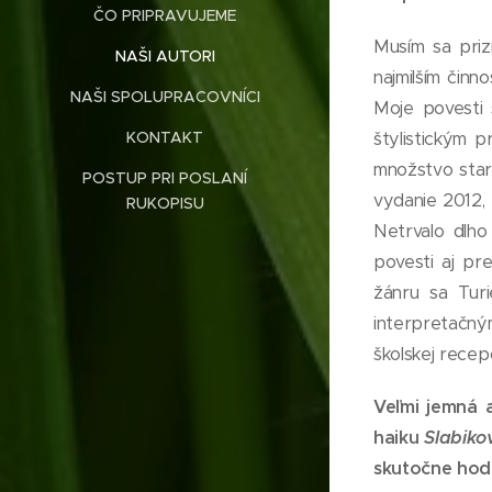
ČO PRIPRAVUJEME
Musím sa priz
NAŠI AUTORI
najmilším činn
NAŠI SPOLUPRACOVNÍCI
Moje povesti 
štylistickým 
KONTAKT
množstvo starý
POSTUP PRI POSLANÍ
vydanie 2012, 
RUKOPISU
Netrvalo dlho
povesti aj pr
žánru sa Turi
interpretačným
školskej recepc
Veľmi jemná 
haiku
Slabiko
skutočne hodn