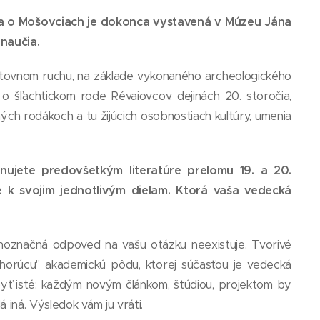
niha o Mošovciach je dokonca vystavená v Múzeu Jána
 naučia.
stovnom ruchu, na základe vykonaného archeologického
o šľachtickom rode Révaiovcov, dejinách 20. storočia,
ých rodákoch a tu žijúcich osobnostiach kultúry, umenia
ujete predovšetkým literatúre prelomu 19. a 20.
 k svojim jednotlivým dielam. Ktorá vaša vedecká
noznačná odpoveď na vašu otázku neexistuje. Tvorivé
"horúcu" akademickú pôdu, ktorej súčasťou je vedecká
yť isté: každým novým článkom, štúdiou, projektom by
 iná. Výsledok vám ju vráti.