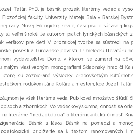
ozef Tatár, PhD. je básnik, prozaik, literárny vedec a vys
y Filozofickej fakulty Univerzity Mateja Bela v Banskej Bystr
ej rady Novej Filologickej revue, časopisu o súčasnej lingvist
vity sú veľmi široké. Je autorom piatich lyrických básnických 
iek veršíkov pre deti. V prozaickej tvorbe sa sústredil na
ianske povesti a Turčianske povesti II. Umeleckú literatúru ni
mnom vydavateľstve Doma, v ktorom sa zameral na pôvod
tu malými vlastivednými monografiami Sklabinský hrad či Kaľ
 ktorej sú zozbierané výsledky predovšetkým kultúrnohi
stečkom, rodiskom Jána Kollára a miestom, kde Jozef Tatár ž
áujmom je však literárna veda. Publikoval množstvo štúdií, č
sopisoch a zborníkoch. Vo vedeckovýskumnej činnosti sa orien
, na literárne "medziobdobia" a literárnokritickú činnosť. 
igenerácia, Básnik a láska, Básnik na pomedzí a monogr
o-poetologické priblíženie sa k textom renomovaných i 