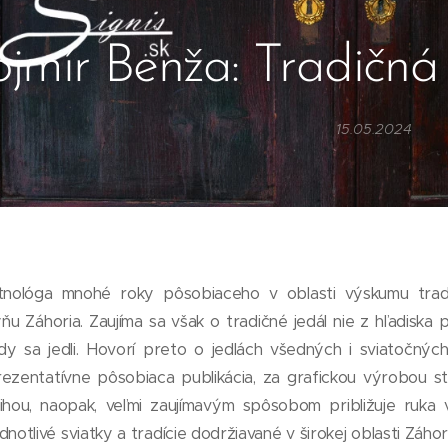
jmír Benža: Tradičná
15.05.2024
tnológa mnohé roky pôsobiaceho v oblasti výskumu trad
ňu Záhoria. Zaujíma sa však o tradičné jedál nie z hľadiska po
kedy sa jedli. Hovorí preto o jedlách všedných i sviatočnýc
ezentatívne pôsobiaca publikácia, za grafickou výrobou sto
ihou, naopak, veľmi zaujímavým spôsobom približuje ruka
dnotlivé sviatky a tradície dodržiavané v širokej oblasti Záho