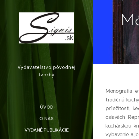
Mo
Vydavateľstvo pôvodnej
tvorby
Monografia e
tradičnú kuchy
ÚVOD
príležitosti, 
oslavách. Repr
O NÁS
kuchárskou kn
VYDANÉ PUBLIKÁCIE
vybavenie a je