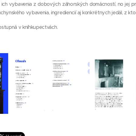
ň, ich vybavenia z dobových záhorských domácností, no jej 
hynského vybavenia, ingrediencií aj konkrétnych jedál, z k
dostupná v kníhkupectvách.