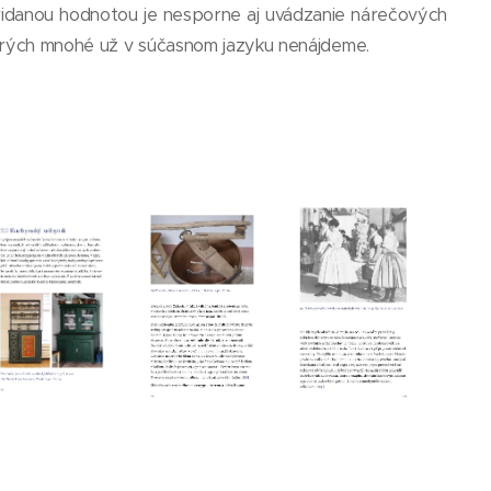
pridanou hodnotou je nesporne aj uvádzanie nárečových
torých mnohé už v súčasnom jazyku nenájdeme.