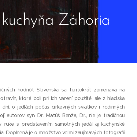
 kuchyňa Záhoria
ičných hodnôt Slovenska sa tentokrát zameriava na
travín, ktoré boli pri ich varení použité, ale z hľadiska
h dní, o jedlách počas cirkevných sviatkov i rodinných
jí autorov syn Dr. Matúš Benža, Dr., nie je tradičnou
 v ruke s predstavením samotných jedál aj kuchynské
ria. Doplnená je o množstvo veľmi zaujímavých fotografií