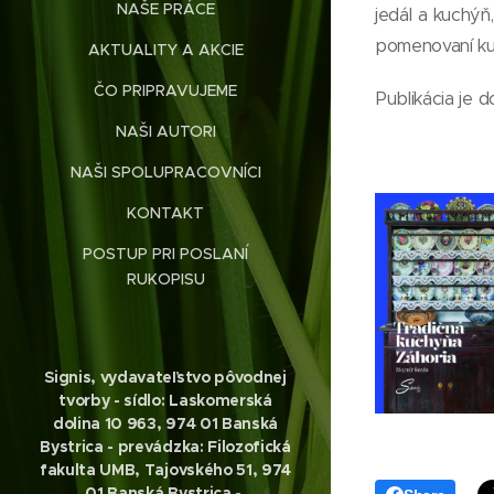
NAŠE PRÁCE
jedál a kuchý
pomenovaní kuc
AKTUALITY A AKCIE
ČO PRIPRAVUJEME
Publikácia je 
NAŠI AUTORI
NAŠI SPOLUPRACOVNÍCI
KONTAKT
POSTUP PRI POSLANÍ
RUKOPISU
Signis, vydavateľstvo pôvodnej
tvorby - sídlo: Laskomerská
dolina 10 963, 974 01 Banská
Bystrica - prevádzka: Filozofická
fakulta UMB, Tajovského 51, 974
01 Banská Bystrica
-