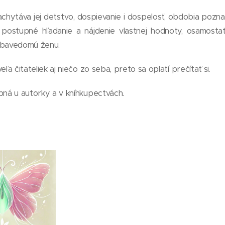
chytáva jej detstvo, dospievanie i dospelosť, obdobia pozn
 postupné hľadanie a nájdenie vlastnej hodnoty, osamosta
ebavedomú ženu.
eľa čitateliek aj niečo zo seba, preto sa oplatí prečítať si.
pná u autorky a v kníhkupectvách.