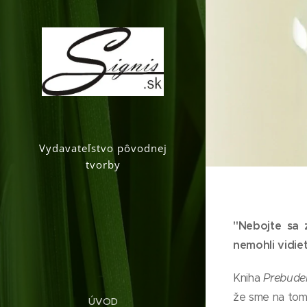
Vydavateľstvo pôvodnej
tvorby
"Nebojte sa 
nemohli vidieť
Kniha
Prebud
že sme na tomt
ÚVOD