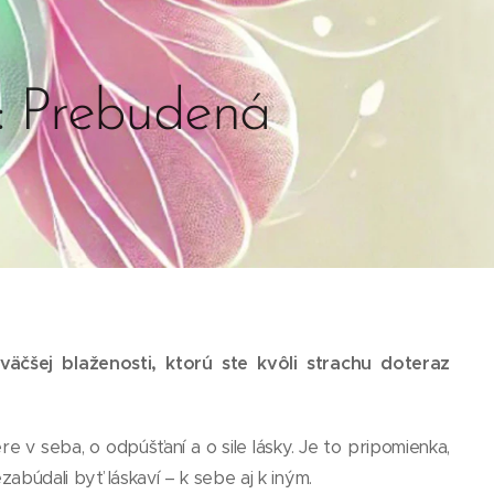
: Prebudená
äčšej blaženosti, ktorú ste kvôli strachu doteraz
e v seba, o odpúšťaní a o sile lásky. Je to pripomienka,
zabúdali byť láskaví – k sebe aj k iným.