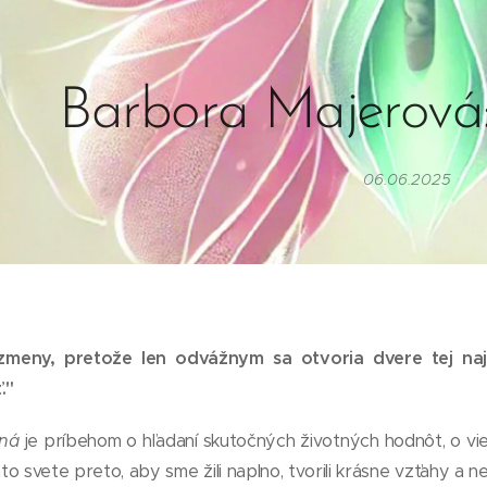
Barbora Majerová
06.06.2025
zmeny, pretože len odvážnym sa otvoria dvere tej najv
."
ená
je príbehom o hľadaní skutočných životných hodnôt, o vier
o svete preto, aby sme žili naplno, tvorili krásne vzťahy a ne