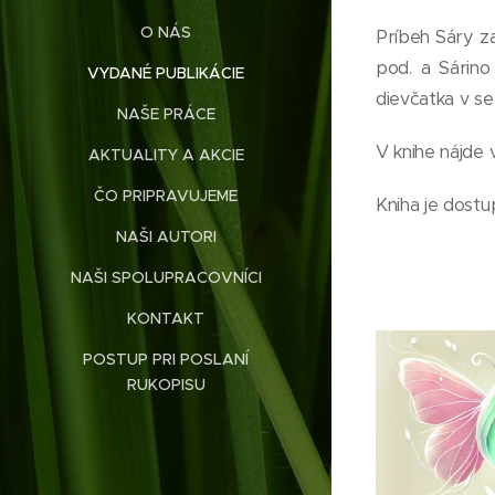
O NÁS
Príbeh Sáry za
pod. a Sárino
VYDANÉ PUBLIKÁCIE
dievčatka v s
NAŠE PRÁCE
V knihe nájde v
AKTUALITY A AKCIE
ČO PRIPRAVUJEME
Kniha je dostu
NAŠI AUTORI
NAŠI SPOLUPRACOVNÍCI
KONTAKT
POSTUP PRI POSLANÍ
RUKOPISU