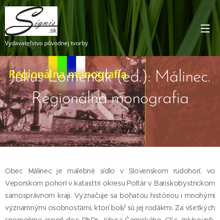
Vydavateľstvo pôvodnej tvorby
Július Lomenčík (ed.): Málinec.
Regionálna monografia
12.03.2025
Obec Málinec je malebné sídlo v Slovenskom rudohorí, vo
Veporskom pohorí v katasttri okresu Poltár v Banskobystrickom
samosprávnom kraji. Vyznačuje sa bohatou históriou i mnohými
významnými osobnosťami, ktorí boli/ sú jej rodákmi. Za všetkých