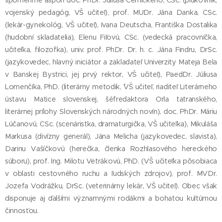
spomeňme aspoň doc. PhDr. Júliusa Černického, CSc. (plukovník,
vojenský pedagóg, VŠ učiteľ), prof. MUDr. Jána Danka, CSc.
(lekár-gynekológ, VŠ učiteľ), Ivana Deutscha, Františka Dostalika
(hudobní skladatelia), Elenu Fiľovú, CSc. (vedecká pracovníčka,
učiteľka, filozofka), univ. prof. PhDr. Dr. h. c. Jána Findru, DrSc.
(jazykovedec, hlavný iniciátor a zakladateľ Univerzity Mateja Bela
v Banskej Bystrici, jej prvý rektor, VŠ učiteľ), PaedDr. Júliusa
Lomenčíka, PhD. (literárny metodik, ˇVŠ učiteľ, riaditeľ Literárneho
ústavu Matice slovenskej, šéfredaktora Orla tatranského,
literárnej prílohy Slovenských národných novín), doc. PhDr. Máriu
Lúčanovú, CSc. (scenáristka, dramaturgička, VŠ učiteľka), Mikuláša
Markusa (divízny generál), Jána Melicha (jazykovedec, slavista),
Darinu Vašíčkovú (herečka, členka Rozhlasového hereckého
súboru), prof. Ing. Milotu Vetrákovú, PhD. (VŠ učiteľka pôsobiaca
v oblasti cestovného ruchu a ľudských zdrojov), prof. MVDr.
Jozefa Vodrážku, DrSc. (veterinárny lekár, VŠ učiteľ). Obec však
disponuje aj ďalšími významnými rodákmi a bohatou kultúrnou
činnosťou.