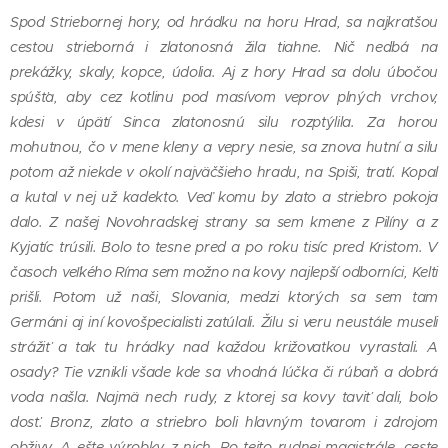
Spod Striebornej hory, od hrádku na horu Hrad, sa najkratšou
cestou strieborná i zlatonosná žila tiahne. Nič nedbá na
prekážky, skaly, kopce, údolia. Aj z hory Hrad sa dolu úbočou
spúšťa, aby cez kotlinu pod masívom veprov plných vrchov,
kdesi v úpätí Sinca zlatonosnú silu rozptýlila. Za horou
mohutnou, čo v mene kleny a vepry nesie, sa znova hutní a silu
potom až niekde v okolí najväčšieho hradu, na Spiši, tratí. Kopal
a kutal v nej už kadekto. Veď komu by zlato a striebro pokoja
dalo. Z našej Novohradskej strany sa sem kmene z Pilíny a z
Kyjatíc trúsili. Bolo to tesne pred a po roku tisíc pred Kristom. V
časoch veľkého Ríma sem možno na kovy najlepší odborníci, Kelti
prišli. Potom už naši, Slovania, medzi ktorých sa sem tam
Germáni aj iní kovošpecialisti zatúlali. Žilu si veru neustále museli
strážiť a tak tu hrádky nad každou križovatkou vyrastali. A
osady? Tie vznikli všade kde sa vhodná lúčka či rúbaň a dobrá
voda našla. Najmä nech rudy, z ktorej sa kovy taviť dali, bolo
dosť. Bronz, zlato a striebro boli hlavným tovarom i zdrojom
obživy. A ešte výrobky z nich. Po tejto rudnej magistrále, ceste