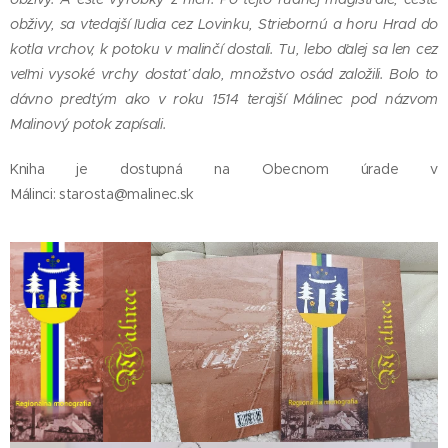
obživy, sa vtedajší ľudia cez Lovinku, Striebornú a horu Hrad do
kotla vrchov, k potoku v malinčí dostali. Tu, lebo ďalej sa len cez
veľmi vysoké vrchy dostať dalo, množstvo osád založili. Bolo to
dávno predtým ako v roku 1514 terajší Málinec pod názvom
Malinový potok zapísali.
Kniha je dostupná na Obecnom úrade v
Málinci:
starosta@malinec.sk