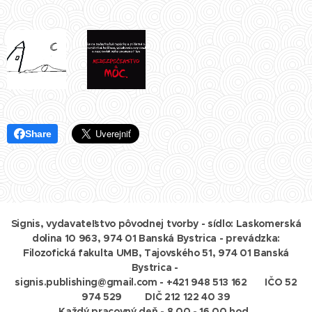
Share
Signis, vydavateľstvo pôvodnej tvorby - sídlo: Laskomerská
dolina 10 963, 974 01 Banská Bystrica - prevádzka:
Filozofická fakulta UMB, Tajovského 51, 974 01 Banská
Bystrica
-
signis.publishing@gmail.com - +421 948 513 162 IČO 52
974 529 DIČ 212 122 40 39
Každý pracovný deň - 8.00 - 16.00 hod.