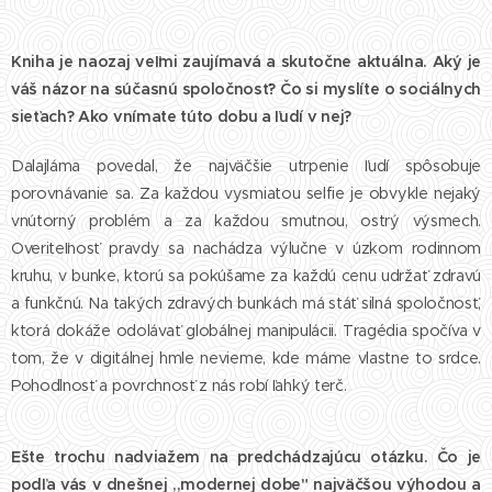
Kniha je naozaj veľmi zaujímavá a skutočne aktuálna. Aký je
váš názor na súčasnú spoločnosť? Čo si myslíte o sociálnych
sieťach? Ako vnímate túto dobu a ľudí v nej?
Dalajláma povedal, že najväčšie utrpenie ľudí spôsobuje
porovnávanie sa. Za každou vysmiatou selfie je obvykle nejaký
vnútorný problém a za každou smutnou, ostrý výsmech.
Overiteľnosť pravdy sa nachádza výlučne v úzkom rodinnom
kruhu, v bunke, ktorú sa pokúšame za každú cenu udržať zdravú
a funkčnú. Na takých zdravých bunkách má stáť silná spoločnosť,
ktorá dokáže odolávať globálnej manipulácii. Tragédia spočíva v
tom, že v digitálnej hmle nevieme, kde máme vlastne to srdce.
Pohodlnosť a povrchnosť z nás robí ľahký terč.
Ešte trochu nadviažem na predchádzajúcu otázku. Čo je
podľa vás v dnešnej ,,modernej dobe" najväčšou výhodou a