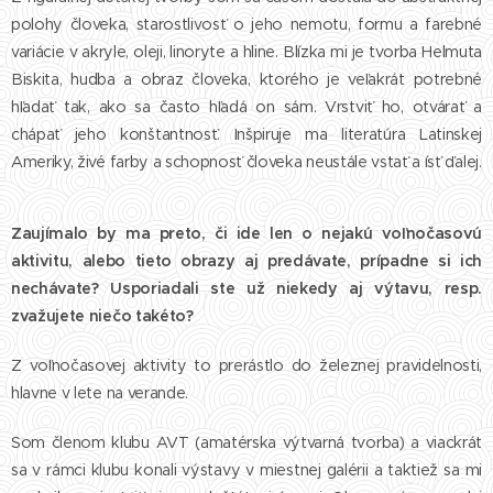
polohy človeka, starostlivosť o jeho nemotu, formu a farebné
variácie v akryle, oleji, linoryte a hline. Blízka mi je tvorba Helmuta
Biskita, hudba a obraz človeka, ktorého je veľakrát potrebné
hľadať tak, ako sa často hľadá on sám. Vrstviť ho, otvárať a
chápať jeho konštantnosť. Inšpiruje ma literatúra Latinskej
Ameriky, živé farby a schopnosť človeka neustále vstať a ísť ďalej.
Zaujímalo by ma preto, či ide len o nejakú voľnočasovú
aktivitu, alebo tieto obrazy aj predávate, prípadne si ich
nechávate? Usporiadali ste už niekedy aj výtavu, resp.
zvažujete niečo takéto?
Z voľnočasovej aktivity to prerástlo do železnej pravidelnosti,
hlavne v lete na verande.
Som členom klubu AVT (amatérska výtvarná tvorba) a viackrát
sa v rámci klubu konali výstavy v miestnej galérii a taktiež sa mi