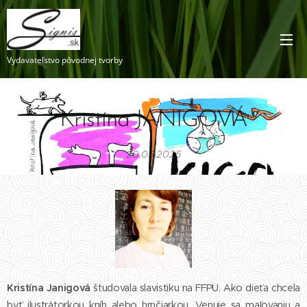
Vydavateľstvo pôvodnej tvorby
Kristína JANIGOVÁ
20.05.2025
Kristína Janigová
študovala slavistiku na FFPU. Ako dieťa chcela
byť ilustrátorkou kníh alebo hrnčiarkou. Venuje sa maľovaniu a