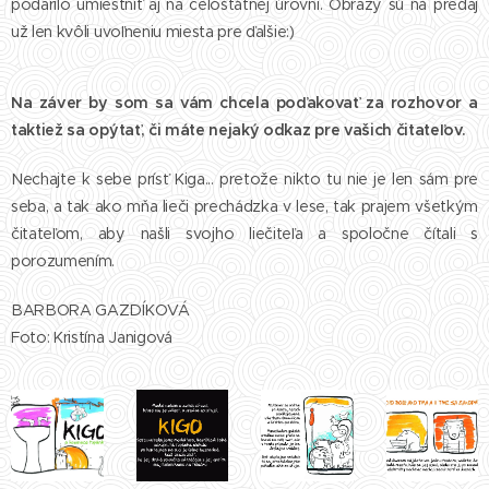
podarilo umiestniť aj na celoštátnej úrovni. Obrazy sú na predaj
už len kvôli uvoľneniu miesta pre ďalšie:)
Na záver by som sa vám chcela poďakovať za rozhovor a
taktiež sa opýtať, či máte nejaký odkaz pre vašich čitateľov.
Nechajte k sebe prísť Kiga... pretože nikto tu nie je len sám pre
seba, a tak ako mňa lieči prechádzka v lese, tak prajem všetkým
čitateľom, aby našli svojho liečiteľa a spoločne čítali s
porozumením.
BARBORA GAZDÍKOVÁ
Foto: Kristína Janigová