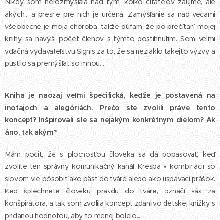
Nikdy som nerozmýšľala nad tým, koľko čitateľov zaujme, ale
akých... a presne pre nich je určená. Zamýšľanie sa nad vecami
všeobecne je moja choroba, takže dúfam, že po prečítaní mojej
knihy sa navýši počet členov s týmto postihnutím. Som veľmi
vďačná vydavateľstvu Signis za to, že sa nezľaklo takejto výzvy a
pustilo sa premýšľať so mnou…
Kniha je naozaj veľmi špecifická, keďže je postavená na
inotajoch a alegóriách. Prečo ste zvolili práve tento
koncept? Inšpirovali ste sa nejakým konkrétnym dielom? Ak
áno, tak akým?
Mám pocit, že s plochosťou človeka sa dá popasovať, keď
zvolíte ten správny komunikačný kanál. Kresba v kombinácii so
slovom vie pôsobiť ako päsť do tváre alebo ako uspávací prášok.
Keď šplechnete človeku pravdu do tváre, označí vás za
konšpirátora, a tak som zvolila koncept zdanlivo detskej knižky s
pridanou hodnotou, aby to menej bolelo...