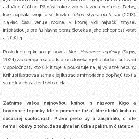
aktuálne čínštine. Pätnásť rokov žila na lazoch neďaleko Detvy,
kde napísala svoju prvú knižku
Zákon štyridsiatich dní
(2013).
Najviac času venuje rodine, v ktorej vidí najväčší zmysel.
Inšpiráciou je pre ňu hlavne obraz človeka a jeho schopnosť vstať
a ísť ďalej.
Poslednou jej knihou je novela
Kigo. Hovoriace topánky
(Signis,
2024) zaoberajúca sa podstatou človeka v jeho hľadaní, putovaní
v spoločnosti, ktorú kritizuje a poukazuje na jej výrazné neduhy.
Knihu si ilustrovala sama a jej ilustrácie mimoriadne dopĺňajú text a
samotný charakter tohto diela.
Začnime vašou najnovšou knihou s názvom Kigo a
hovoriace topánky. Ide o pomerne ťažkú filozofickú knihu o
súčasnej spoločnosti. Práve preto by a zaujímalo, či ste
nemali obavy z toho, že zaujme len úzke spektrum čitateľov.