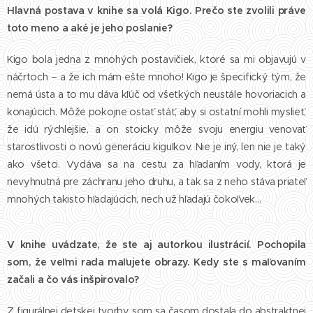
Hlavná postava v knihe sa volá Kigo. Prečo ste zvolili práve
toto meno a aké je jeho poslanie?
Kigo bola jedna z mnohých postavičiek, ktoré sa mi objavujú v
náčrtoch – a že ich mám ešte mnoho! Kigo je špecifický tým, že
nemá ústa a to mu dáva kľúč od všetkých neustále hovoriacich a
konajúcich. Môže pokojne ostať stáť, aby si ostatní mohli myslieť,
že idú rýchlejšie, a on stoicky môže svoju energiu venovať
starostlivosti o novú generáciu kiguľkov. Nie je iný, len nie je taký
ako všetci. Vydáva sa na cestu za hľadaním vody, ktorá je
nevyhnutná pre záchranu jeho druhu, a tak sa z neho stáva priateľ
mnohých takisto hľadajúcich, nech už hľadajú čokoľvek…
V knihe uvádzate, že ste aj autorkou ilustrácií. Pochopila
som, že veľmi rada maľujete obrazy. Kedy ste s maľovaním
začali a čo vás inšpirovalo?
Z figurálnej detskej tvorby som sa časom dostala do abstraktnej