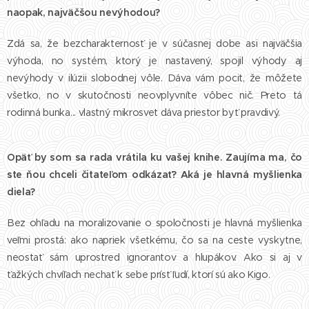
naopak, najväčšou nevýhodou?
Zdá sa, že bezcharakternosť je v súčasnej dobe asi najväčšia
výhoda, no systém, ktorý je nastavený, spojil výhody aj
nevýhody v ilúzii slobodnej vôle. Dáva vám pocit, že môžete
všetko, no v skutočnosti neovplyvníte vôbec nič. Preto tá
rodinná bunka... vlastný mikrosvet dáva priestor byť pravdivý.
Opäť by som sa rada vrátila ku vašej knihe. Zaujíma ma, čo
ste ňou chceli čitateľom odkázať? Aká je hlavná myšlienka
diela?
Bez ohľadu na moralizovanie o spoločnosti je hlavná myšlienka
veľmi prostá: ako napriek všetkému, čo sa na ceste vyskytne,
neostať sám uprostred ignorantov a hlupákov. Ako si aj v
ťažkých chvíľach nechať k sebe prísť ľudí, ktorí sú ako Kigo.