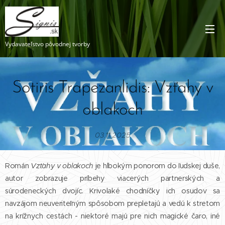
Vydavateľstvo pôvodnej tvorby
Sotiris Trapezanlidis: Vzťahy v
oblakoch
03.11.2025
Román
Vzťahy v oblakoch
je hlbokým ponorom do ľudskej duše,
autor zobrazuje príbehy viacerých partnerských a
súrodeneckých dvojíc. Krivolaké chodníčky ich osudov sa
navzájom neuveriteľným spôsobom prepletajú a vedú k stretom
na krížnych cestách - niektoré majú pre nich magické čaro, iné