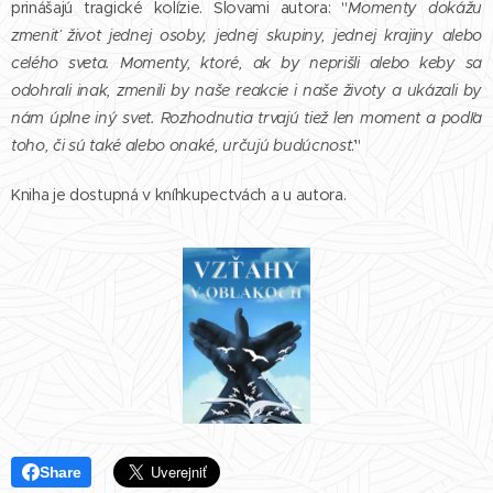
prinášajú tragické kolízie. Slovami autora: "
Momenty dokážu
zmeniť život jednej osoby, jednej skupiny, jednej krajiny alebo
celého sveta. Momenty, ktoré, ak by neprišli alebo keby sa
odohrali inak, zmenili by naše reakcie i naše životy a ukázali by
nám úplne iný svet. Rozhodnutia trvajú tiež len moment a podľa
toho, či sú také alebo onaké, určujú budúcnosť
."
Kniha je dostupná v kníhkupectvách a u autora.
Share