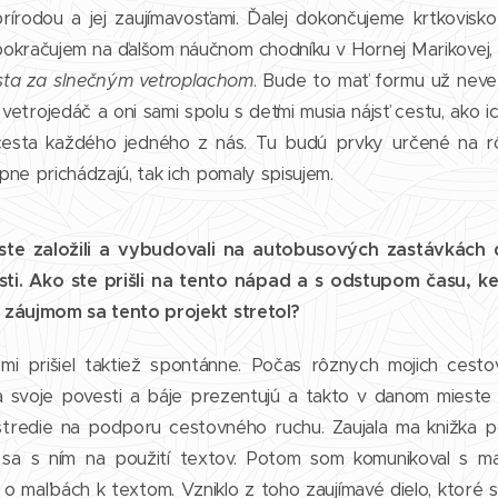
rírodou a jej zaujímavosťami. Ďalej dokončujeme krtkovisk
pokračujem na ďalšom náučnom chodníku v Hornej Marikovej,
sta za slnečným vetroplachom
. Bude to mať formu už neve
 vetrojedáč a oni sami spolu s deťmi musia nájsť cestu, ako ic
cesta každého jedného z nás. Tu budú prvky určené na rôz
ne prichádzajú, tak ich pomaly spisujem.
ste založili a vybudovali na autobusových zastávkách
ti. Ako ste prišli na tento nápad a s odstupom času, ke
záujmom sa tento projekt stretol?
i prišiel taktiež spontánne. Počas rôznych mojich cestov
ta svoje povesti a báje prezentujú a takto v danom mieste 
stredie na podporu cestovného ruchu. Zaujala ma knižka po
sa s ním na použití textov. Potom som komunikoval s ma
o maľbách k textom. Vzniklo z toho zaujímavé dielo, ktoré st