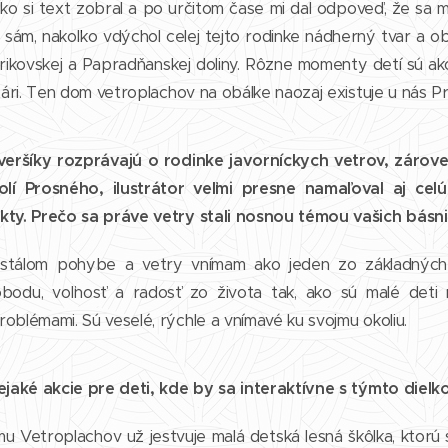
ko si text zobral a po určitom čase mi dal odpoveď, že sa 
n sám, nakoľko vdýchol celej tejto rodinke nádherný tvar a ob
ikovskej a Papradňanskej doliny. Rôzne momenty detí sú ako
otári. Ten dom vetroplachov na obálke naozaj existuje u nás P
veršíky rozprávajú o rodinke javorníckych vetrov, zárov
olí Prosného, ilustrátor veľmi presne namaľoval aj cel
kty. Prečo sa práve vetry stali nosnou témou vašich básni
ustálom pohybe a vetry vnímam ako jeden zo základných
obodu, voľnosť a radosť zo života tak, ako sú malé deti
oblémami. Sú veselé, rýchle a vnímavé ku svojmu okoliu.
nejaké akcie pre deti, kde by sa interaktívne s týmto diel
mu Vetroplachov už jestvuje malá detská lesná škôlka, ktorú