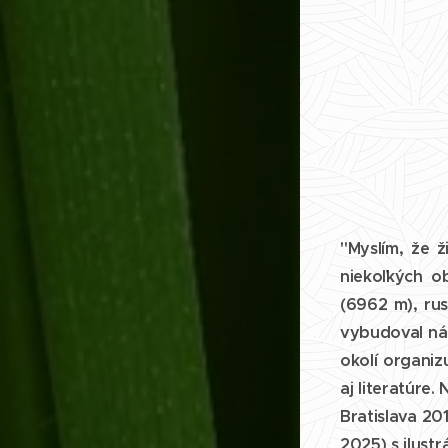
"Myslím, že ž
niekoľkých o
(6962 m), rus
vybudoval ná
okolí organiz
aj literatúre
Bratislava 20
2025) s ilust