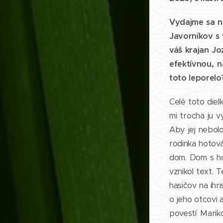
Vydajme sa na
Javorníkov s 
váš krajan Jo
efektívnou, n
toto leporelo
Celé toto diel
mi trocha ju v
Aby jej nebolo
rodinka hotová
dom. Dom s ho
vznikol text. 
hasičov na ihr
o jeho otcovi
povestí Marik