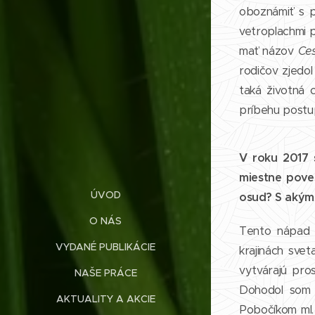
oboznámiť s p
vetroplachmi 
mať názov
Ce
rodičov zjedol
taká životná 
príbehu postup
V roku 2017 
miestne poves
ÚVOD
osud? S akým 
O NÁS
Tento nápad m
VYDANÉ PUBLIKÁCIE
krajinách sve
vytvárajú pro
NAŠE PRÁCE
Dohodol som 
AKTUALITY A AKCIE
Pobočíkom ml. 