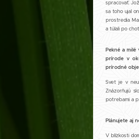
spracovať. Jož
sa toho ujal o
prostredia Mar
a túlali po ch
Pekné a milé 
prírode v ok
prírodné obje
Svet je v ne
Znázorňujú sl
potrebami a pr
Plánujete aj 
V blízkosti do