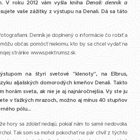
om. V roku 2012 vám vyšla kniha
Denali: denník a
isujete vaše zážitky z výstupu na Denali. Dá sa táto
otografiami. Denník je doplnený o informácie čo robiť a
ré môžu občas pomôcť niekomu, kto by sa chcel vydať na
 mojej stránke www.spektrumsz.sk.
stupom na štyri svetové "klenoty", na Eľbrus,
azyku aljašských domorodých kmeňov Denali. Takto
ím horám sveta, ak nie je aj najnáročnejšia. Vy ste ju
ujete v ťažkých mrazoch, možno aj mínus 40 stupňov
rného pólu...
e hory sa zdolať nedajú, pokiaľ nám to samé nedovolia.
 vrchol. Tak som sa mohol pokochať na pár chvíľ z týchto