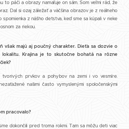
mu to páči a obrazy namaľuje on sám. Som veľmi rád, že
raz. Dal si ozaj záležať a väčšina obrazov je z reálneho
 spomienka z nášho detstva, keď sme sa kúpali v rieke
rosnom za riekou.
eň však majú aj poučný charakter. Dieťa sa dozvie o
ú lokalitu. Krajina je to skutočne bohatá na rôzne
čiek?
 tvorivých prvkov a pohybov na zemi i vo vesmíre.
 nezaťažené našimi často vymyslenými spoločenskými
kom pracovalo?
 sme dokončili pred troma rokmi. Tam sa môžu deti viac