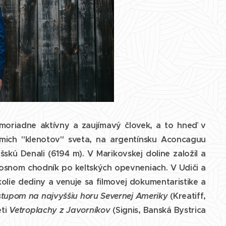
mimoriadne aktívny a zaujímavý človek, a to hneď v
edmich "klenotov" sveta, na argentínsku Aconcaguu
šskú Denali (6194 m). V Marikovskej doline založil a
osnom chodník po keltských opevneniach. V Udiči a
kolie dediny a venuje sa filmovej dokumentaristike a
stupom na najvyššiu horu Severnej Ameriky
(Kreatiff,
eti
Vetroplachy z Javorníkov
(Signis, Banská Bystrica