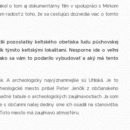
ikol o tom aj dokumentárny film v spolupráci s Mirkom
ám radosť z toho, že sa cestujúci dozvedia viac o tomto
li pozostatky keltského obetiska ľudu púchovskej
k týmito keltskými lokalitami. Nesporne ide o veľmi
m, ako sa vám to podarilo vybudovať a aký má tento
. A archeologicky najvýznamnejšie sú Uhliská. Je to
cheologické miesto prišiel Peter Jenčík z občianskeho
rmačné tabule o archeologických zaujímavostiach. Ja som
 s občanmi našej dediny sme ich osadili na stanovištia.
. Toto miesto má zaujímavú atmosféru.