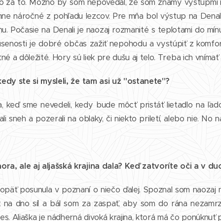
to za to. Možno by som nepovedal, že som známy výstupmi na 
mne náročné z pohľadu lezcov. Pre mňa bol výstup na Denal
u. Počasie na Denali je naozaj rozmanité s teplotami do mí
senosti je dobré občas zažiť nepohodu a vystúpiť z komfortn
né a dôležité. Hory sú liek pre dušu aj telo. Treba ich vnímať
 kedy ste si mysleli, že tam asi už "ostanete"?
ia, keď sme nevedeli, kedy bude môcť pristáť lietadlo na ľado
li sneh a pozerali na oblaky, či niekto priletí, alebo nie. No
ora, ale aj aljašská krajina dala? Keď zatvoríte oči a v d
päť posunula v poznaní o niečo ďalej. Spoznal som naozaj n
t na dno síl a bál som za zaspať, aby som do rána nezamrz
s. Aliaška je nádherná divoká krajina, ktorá má čo ponúknuť p