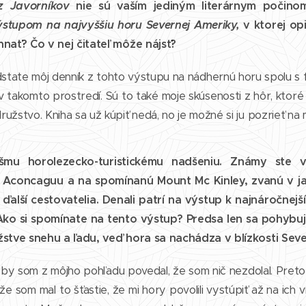
z Javorníkov
nie sú vaším jediným literárnym počin
ýstupom na najvyššiu horu Severnej Ameriky,
v ktorej op
hnať? Čo v nej čitateľ môže nájsť?
dstate môj denník z tohto výstupu na nádhernú horu spolu s f
v takomto prostredí. Sú to také moje skúsenosti z hôr, kto
užstvo. Kniha sa už kúpiť nedá, no je možné si ju pozrieť na
mu horolezecko-turistickému nadšeniu. Známy ste vý
, Aconcaguu a na spomínanú Mount Mc Kinley, zvanú v j
 ďalší cestovatelia. Denali patrí na výstup k najnáročnejš
 Ako si spomínate na tento výstup? Predsa len sa pohyb
žstve snehu a ľadu, veď hora sa nachádza v blízkosti Seve
y som z môjho pohľadu povedal, že som nič nezdolal. Pretož
že som mal to šťastie, že mi hory povolili vystúpiť až na ich