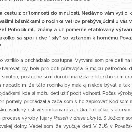
 cestu z prítomnosti do minulosti. Nedávno vám vyšlo k
vašimi básničkami o rodinke vetrov prebývajúcimi u vás v
zef Pobočík ml., známy a už pomerne etablovaný výtvarní
akoľko sa spojili dve "sily" so vzťahom k hornému Považ
?
ko vzniklo a prichádzalo postupne. Vytváral som pre deti na 
ytvarovať, by bola pre deti pútavejšia. S mojou päťročnou d
 smutno, postupne som dorobil manžela, z ktorého som urobi
, napadlo mi, že táto rodinka by mala aj niekde bývať, a tak
jdačkami, kde si môžu deti užiť pocit voľnosti. Počas výro
Ten pomaly prichádzal a začal som si ho zapisovať. Keď som
isku osadený, oslovil som kamaráta Jožka Pobočíka, s ktorým
 a procese výroby fujary
Pieseň v dreve ukrytá
. S Jožkom so
ovskej doliny. Vedel som, že vyučuje deti V ZUŠ v Považske