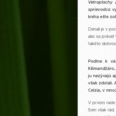
Vetroplachy 
sprievodca v
kniha ešte zo
Denali je v po
ako sa právať 
takéto dobrodr
Poďme k váš
Kilimandžáro
ju nazývajú aj
však zdolali.
Celzia, v mno
V prvom rade b
Som však rád, 