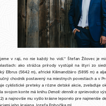
ijeme v raji, no nie každý ho vidí." Štefan Žilovec je 
blastiach: ako strážca prírody vystúpil na štyri zo si
ký Eľbrus (5642 m), africké Kilimandžáro (5895 m) a alja
učný chodník postavený na miestnych povestiach a v Pr
uje cyklistické preteky a rôzne detské akcie, zveľaďuje o
. Na svojom konte má knihu
Denali: denník a sprievodca vý
12) a najnovšie mu vyšlo krásne leporelo pre najmenšie d
ráciami jeho krajana Jozefa Pobočíka ml.