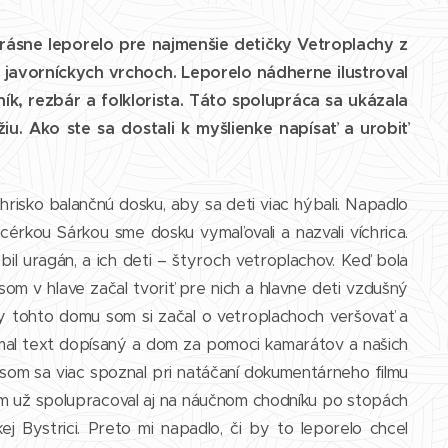
rásne leporelo pre najmenšie detičky Vetroplachy z
 javorníckych vrchoch. Leporelo nádherne ilustroval
k, rezbár a folklorista. Táto spolupráca sa ukázala
iu. Ako ste sa dostali k myšlienke napísať a urobiť
ihrisko balančnú dosku, aby sa deti viac hýbali. Napadlo
cérkou Sárkou sme dosku vymaľovali a nazvali víchrica.
l uragán, a ich deti – štyroch vetroplachov. Keď bola
 som v hlave začal tvoriť pre nich a hlavne deti vzdušný
by tohto domu som si začal o vetroplachoch veršovať a
 mal text dopísaný a dom za pomoci kamarátov a našich
 som sa viac spoznal pri natáčaní dokumentárneho filmu
m už spolupracoval aj na náučnom chodníku po stopách
j Bystrici. Preto mi napadlo, či by to leporelo chcel