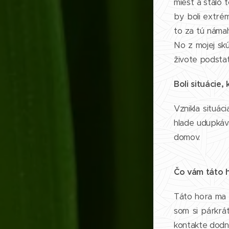
miest a stálo 
by boli extré
to za tú námah
No z mojej skú
živote podstat
Boli situácie,
Vznikla situác
hlade udupkáva
domov.
Čo vám táto h
Táto hora ma o
som si párkrá
kontakte dodne