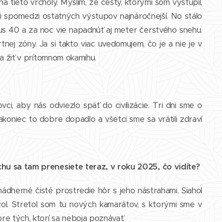
tieto vrcholy. Myslím, že cesty, ktorými som vystúpil,
i spomedzi ostatných výstupov najnáročnejší. No stálo
nus 40 a za noc vie napadnúť aj meter čerstvého snehu.
ej zóny. Ja si takto viac uvedomujem, čo je a nie je v
 a žiť v prítomnom okamihu.
vci, aby nás odviezlo späť do civilizácie. Tri dni sme o
 nakoniec to dobre dopadlo a všetci sme sa vrátili zdraví
uchu sa tam prenesiete teraz, v roku 2025, čo vidíte?
ádherné čisté prostredie hôr s jeho nástrahami. Siahol
ol. Stretol som tu nových kamarátov, s ktorými sme v
re tých, ktorí sa neboja poznávať.