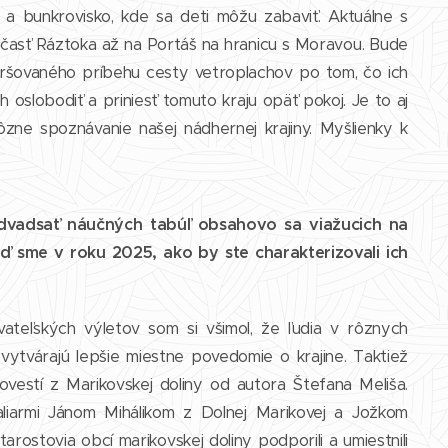
o a bunkrovisko, kde sa deti môžu zabaviť. Aktuálne s
 časť Ráztoka až na Portáš na hranicu s Moravou. Bude
ršovaného príbehu cesty vetroplachov po tom, čo ich
h oslobodiť a priniesť tomuto kraju opäť pokoj. Je to aj
ne spoznávanie našej nádhernej krajiny. Myšlienky k
 dvadsať náučných tabúľ obsahovo sa viažucich na
ď sme v roku 2025, ako by ste charakterizovali ich
ateľských výletov som si všimol, že ľudia v rôznych
vytvárajú lepšie miestne povedomie o krajine. Taktiež
vestí z Marikovskej doliny od autora Štefana Meliša.
liarmi Jánom Mihálikom z Dolnej Marikovej a Jožkom
arostovia obcí marikovskej doliny podporili a umiestnili