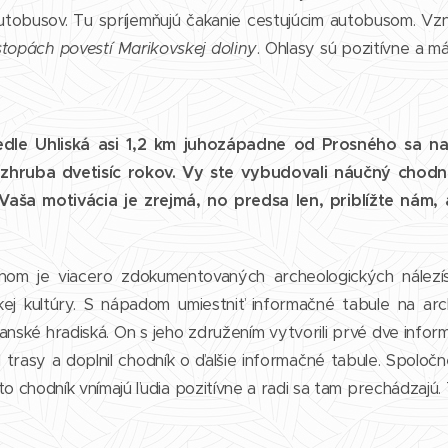
utobusov. Tu spríjemňujú čakanie cestujúcim autobusom. Vzn
stopách povestí Marikovskej doliny
. Ohlasy sú pozitívne a m
dle Uhliská asi 1,2 km juhozápadne od Prosného sa naš
 zhruba dvetisíc rokov. Vy ste vybudovali náučný chodní
 Vaša motivácia je zrejmá, no predsa len, priblížte ná
om je viacero zdokumentovaných archeologických nálezísk
ckej kultúry. S nápadom umiestniť informačné tabule na ar
anské hradiská. On s jeho združením vytvorili prvé dve info
trasy a doplnil chodník o ďalšie informačné tabule. Spoločne
to chodník vnímajú ľudia pozitívne a radi sa tam prechádzajú