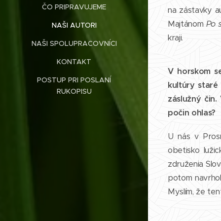
ČO PRIPRAVUJEME
na zástavky a
Majtánom
Po 
NAŠI AUTORI
kraji.
NAŠI SPOLUPRACOVNÍCI
KONTAKT
V horskom se
POSTUP PRI POSLANÍ
kultúry staré
RUKOPISU
záslužný čin.
počin ohlas?
U nás v Prosn
obetisko luži
združenia Slov
potom navrhol 
Myslím, že ten